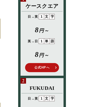
ケースクエア
1文字
日→英
8
円～
1単語
英→日
8
円～
公式HPへ
リ
FUKUDAI
1文字
日→英