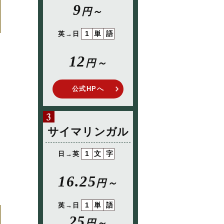
9
円～
1単語
英→日
12
円～
公式HPへ
サイマリンガル
1文字
日→英
16.25
円～
1単語
英→日
25
円～