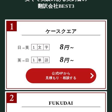
翻訳会社BEST3
ケースクエア
8
円～
日→英
1文字
8
円～
英→日
1単語
公式HPから
見積もり・相談する
FUKUDAI