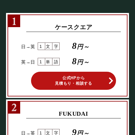
ケースクエア
8
円～
日→英
1文字
8
円～
英→日
1単語
公式HPから
見積もり・相談する
FUKUDAI
9
円～
日→英
1文字