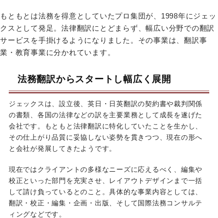
もともとは法務を得意としていたプロ集団が、1998年にジェッ
クスとして発足。法律翻訳にとどまらず、幅広い分野での翻訳
サービスを手掛けるようになりました。その事業は、翻訳事
業・教育事業に分かれています。
法務翻訳からスタートし幅広く展開
ジェックスは、設立後、英日・日英翻訳の契約書や裁判関係
の書類、各国の法律などの訳を主要業務として成長を遂げた
会社です。もともと法律翻訳に特化していたことを生かし、
その仕上がり品質に妥協しない姿勢を貫きつつ、現在の形へ
と会社が発展してきたようです。
現在ではクライアントの多様なニーズに応えるべく、編集や
校正といった部門を充実させ、レイアウトデザインまで一括
して請け負っているとのこと。具体的な事業内容としては、
翻訳・校正・編集・企画・出版、そして国際法務コンサルテ
ィングなどです。