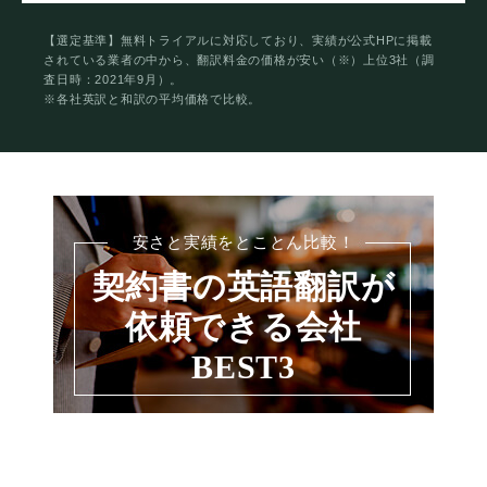
【選定基準】無料トライアルに対応しており、実績が公式HPに掲載
されている業者の中から、翻訳料金の価格が安い（※）上位3社（調
査日時：2021年9月）。
※各社英訳と和訳の平均価格で比較。
安さと実績をとことん比較！
契約書の英語翻訳が
依頼できる会社
BEST3