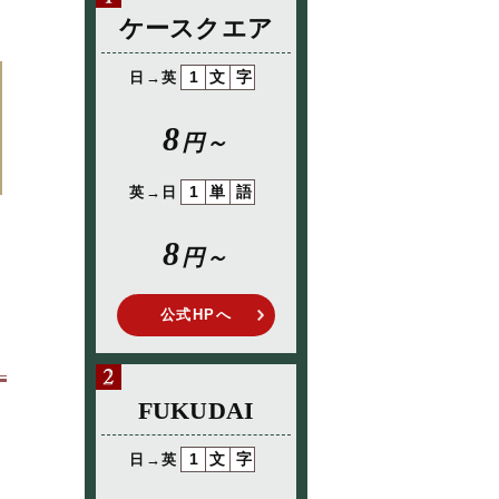
ケースクエア
1文字
日→英
8
円～
1単語
英→日
8
円～
公式HPへ
FUKUDAI
1文字
日→英