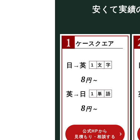
安くて実績
ケースクエア
日→英
1文字
8
円～
英→日
1単語
8
円～
公式HPから
見積もり・相談する