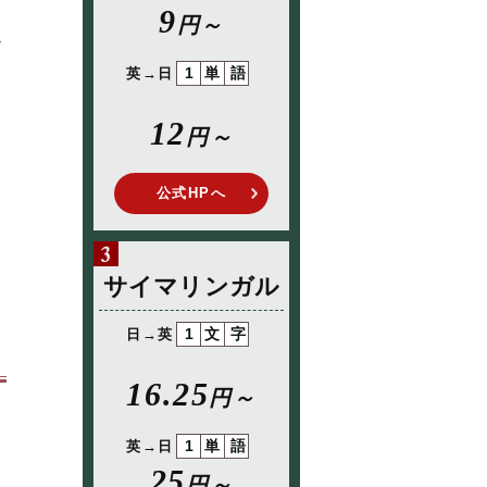
9
円～
足
1単語
英→日
12
円～
公式HPへ
サイマリンガル
1文字
日→英
16.25
円～
1単語
英→日
25
円～