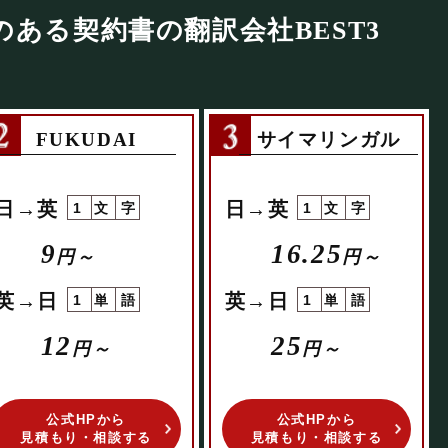
のある契約書の
翻訳会社BEST3
FUKUDAI
サイマリンガル
日→英
日→英
1文字
1文字
9
16.25
円～
円～
英→日
英→日
1単語
1単語
12
25
円～
円～
公式HPから
公式HPから
見積もり・相談する
見積もり・相談する