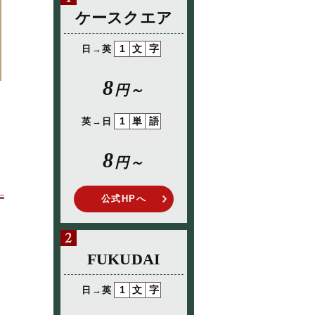
ケースクエア
1文字
日→英
8
円～
1単語
英→日
8
円～
公式HPへ
FUKUDAI
1文字
日→英