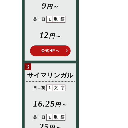
9
円～
1単語
英→日
12
円～
公式HPへ
サイマリンガル
1文字
日→英
16.25
円～
1単語
英→日
25
円～