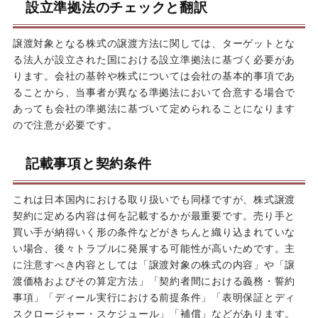
設立準拠法のチェックと翻訳
譲渡対象となる株式の譲渡方法に関しては、ターゲットとな
る法人が設立された国における設立準拠法に基づく必要があ
ります。会社の基幹や株式については会社の基本的事項であ
ることから、当事者が異なる準拠法において合意する場合で
あっても会社の準拠法に基づいて定められることになります
ので注意が必要です。
記載事項と契約条件
これは日本国内における取り扱いでも同様ですが、株式譲渡
契約に定める内容は何を記載するかが最重要です。売り手と
買い手が納得いく形の条件などがきちんと織り込まれていな
い場合、後々トラブルに発展する可能性が高いためです。主
に注意すべき内容としては「譲渡対象の株式の内容」や「譲
渡価格およびその算定方法」「契約者間における義務・誓約
事項」「ディール実行における前提条件」「表明保証とディ
スクロージャー・スケジュール」「補償」などがあります。