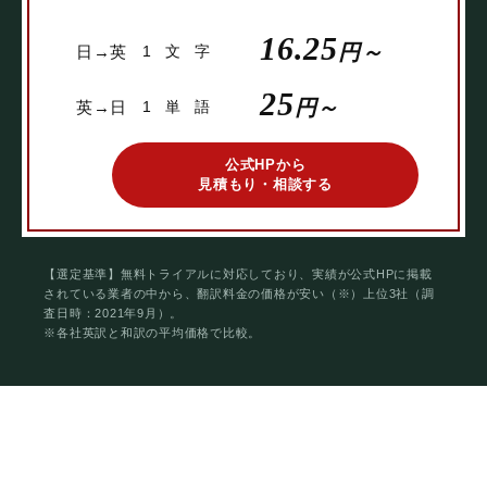
16.25
円～
日→英
1文字
25
円～
英→日
1単語
公式HPから
見積もり・相談する
【選定基準】無料トライアルに対応しており、実績が公式HPに掲載
されている業者の中から、翻訳料金の価格が安い（※）上位3社（調
査日時：2021年9月）。
※各社英訳と和訳の平均価格で比較。
安さと実績をとことん比較！