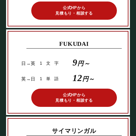
公式HPから
見積もり・相談する
FUKUDAI
9
円～
日→英
1文字
12
円～
英→日
1単語
公式HPから
見積もり・相談する
サイマリンガル