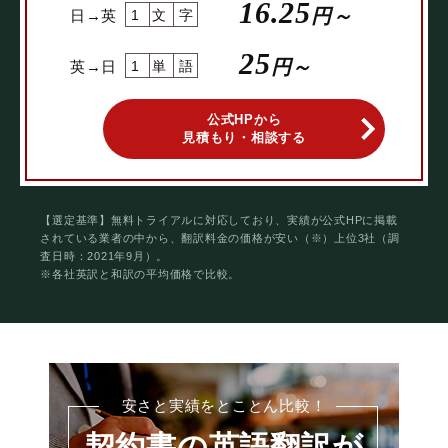
16.25
円～
日→英
1文字
25
円～
英→日
1単語
公式HPから
見積もり・相談する
【選定基準】無料トライアルに対応しており、実績が公式HPに掲載
されている業者の中から、翻訳料金の価格が安い（※）上位3社（調
査日時：2021年9月）。
※各社英訳と和訳の平均価格で比較。
安さと実績をとことん比較！
契約書の英語翻訳が