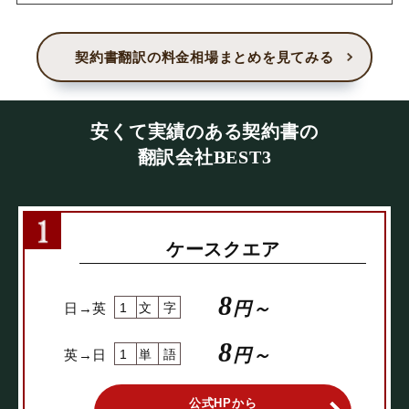
契約書翻訳の料金相場まとめを見てみる
安くて実績のある契約書の
翻訳会社BEST3
ケースクエア
8
円～
日→英
1文字
8
円～
英→日
1単語
公式HPから