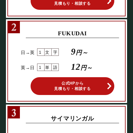
見積もり・相談する
FUKUDAI
9
円～
日→英
1文字
12
円～
英→日
1単語
公式HPから
見積もり・相談する
サイマリンガル