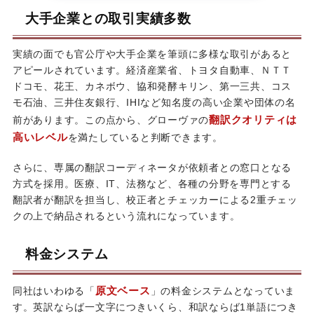
大手企業との取引実績多数
実績の面でも官公庁や大手企業を筆頭に多様な取引があると
アピールされています。経済産業省、トヨタ自動車、ＮＴＴ
ドコモ、花王、カネボウ、協和発酵キリン、第一三共、コス
モ石油、三井住友銀行、IHIなど知名度の高い企業や団体の名
翻訳クオリティは
前があります。この点から、グローヴァの
高いレベル
を満たしていると判断できます。
さらに、専属の翻訳コーディネータが依頼者との窓口となる
方式を採用。医療、IT、法務など、各種の分野を専門とする
翻訳者が翻訳を担当し、校正者とチェッカーによる2重チェッ
クの上で納品されるという流れになっています。
料金システム
原文ベース
同社はいわゆる「
」の料金システムとなっていま
す。英訳ならば一文字につきいくら、和訳ならば1単語につき